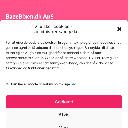
BageBixen.dk ApS
Vi elsker cookies -
Tilmeld dig vores nyhedsbrev og modtag gode tilbud
administrer samtykke
samt spændende produktnyheder direkte i din
indbakke.
For at give de bedste oplevelser bruger vi teknologier som cookies til at
gemme og/eller få adgang til enhedsoplysninger. Samtykke til disse
teknologier vil give os mulighed for at behandle data såsom
browseradfærd eller unikke id'er på dette websted. Hvis du ikke giver
samtykke eller trækker dit samtykke tilbage, kan det påvirke visse
funktioner og funktioner negativt.
Tilmeld
Du kan læse Google privatlivspolitik lige
her
Godkend
Afvis
Mere