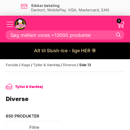
Dansk firma
- og eget lager i Danmark
0
Alt til Slush-Ice - lige HER 🌞
Forside
/
Kage
/
Tyller & Værktøj
/
Diverse
/ Side 13
Tyller & Værktøj
Diverse
650 PRODUKTER
Filtre