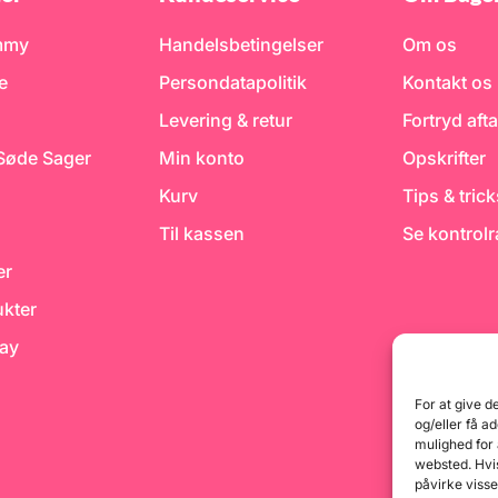
mmy
Handelsbetingelser
Om os
e
Persondatapolitik
Kontakt os
Levering & retur
Fortryd afta
 Søde Sager
Min konto
Opskrifter
Kurv
Tips & tric
Til kassen
Se kontrol
er
kter
day
For at give d
og/eller få a
mulighed for
websted. Hvis
påvirke visse