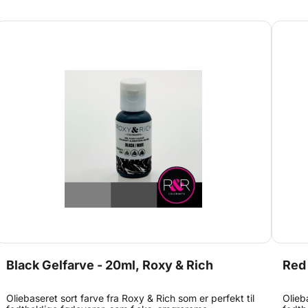
og herefter knust til atomer. På den måde er der meget
og he
mere farve i hvert gram. Alt sammen godkendt til brug i
mere 
fødevarer naturligvis!
fødev
Black Gelfarve - 20ml, Roxy & Rich
Red 
Oliebaseret sort farve fra Roxy & Rich som er perfekt til
Olieb