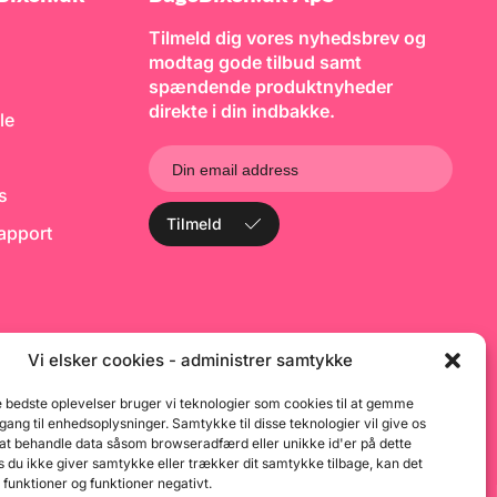
Tilmeld dig vores nyhedsbrev og
modtag gode tilbud samt
spændende produktnyheder
direkte i din indbakke.
le
ks
Tilmeld
rapport
Vi elsker cookies - administrer samtykke
e bedste oplevelser bruger vi teknologier som cookies til at gemme
dgang til enhedsoplysninger. Samtykke til disse teknologier vil give os
 at behandle data såsom browseradfærd eller unikke id'er på dette
 du ikke giver samtykke eller trækker dit samtykke tilbage, kan det
 funktioner og funktioner negativt.