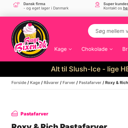
Dansk firma
Super kundes
- og eget lager i Danmark
Kontakt os
he
Kage
Chokolade
Br
Alt til Slush-Ice - lige 
Forside
/
Kage
/
Råvarer
/
Farver
/
Pastafarver
/ Roxy & Rich
Pastafarver
Roxy & Rich Pastafarver