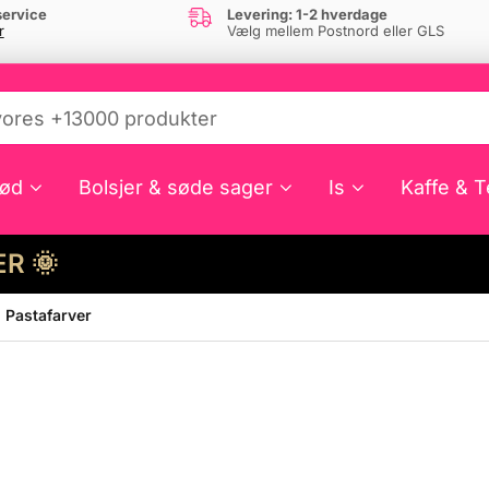
ervice
Levering: 1-2 hverdage
r
Vælg mellem Postnord eller GLS
ød
Bolsjer & søde sager
Is
Kaffe & T
HER 🌞
 Pastafarver