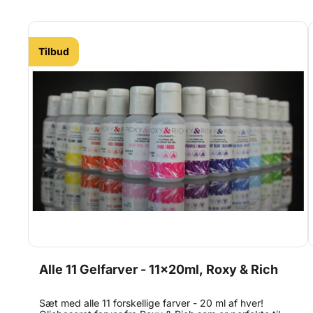
og herefter knust til atomer. På den måde er der meget
mere farve i hvert gram. Alt sammen godkendt til brug i
fødevarer naturligvis!
Tilbud
Alle 11 Gelfarver - 11x20ml, Roxy & Rich
Sæt med alle 11 forskellige farver - 20 ml af hver!