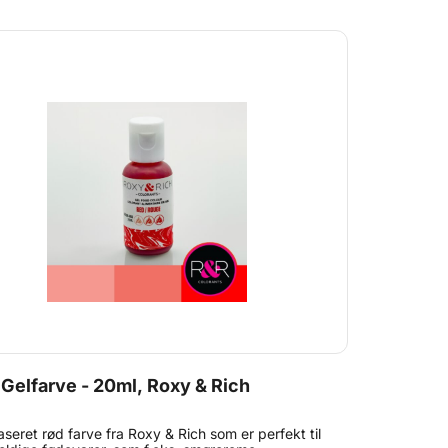
refter knust til atomer. På den måde er der meget
farve i hvert gram. Alt sammen godkendt til brug i
arer naturligvis!
Gelfarve - 20ml, Roxy & Rich
aseret rød farve fra Roxy & Rich som er perfekt til