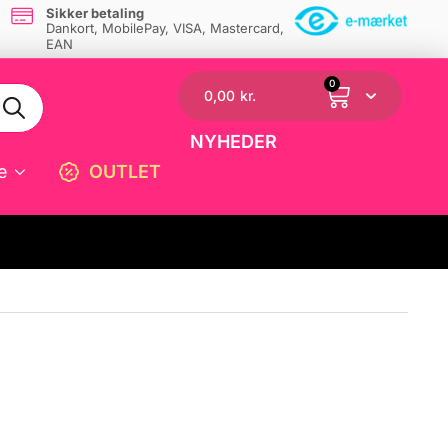
Sikker betaling
Dankort, MobilePay, VISA, Mastercard,
EAN
0
0,00
kr.
NYHEDER
e
OUTLET