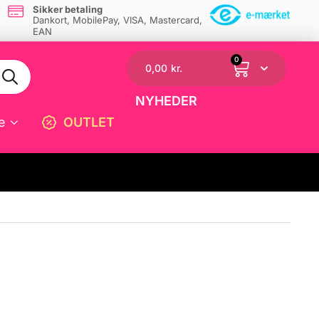
Sikker betaling
Dankort, MobilePay, VISA, Mastercard,
EAN
0
0,00
kr.
NYHEDER
e
OUTLET