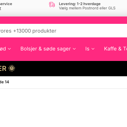
ervice
Levering: 1-2 hverdage
r
Vælg mellem Postnord eller GLS
ød
Bolsjer & søde sager
Is
Kaffe & T
HER 🌞
de 14