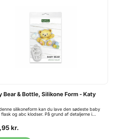
 Bear & Bottle, Silikone Form - Katy
enne silikoneform kan du lave den sødeste baby
, flask og abc klodser. På grund af detaljerne i
n kan du få perfekte resultater hver gang. Formen
m at bruge og kan bruges med sukkerpasta,
,95 kr.
terpasta, modelleringspasta, marcipan,
lade, slik og kogt sukker. Sådan bruges formen:
fondant i formen uden overfyldning. Skrab