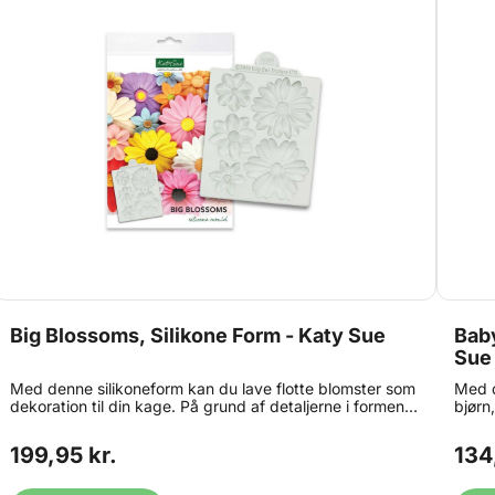
Knapper: 7 x 12 mm.
Big Blossoms, Silikone Form - Katy Sue
Baby
Sue
Med denne silikoneform kan du lave flotte blomster som
Med d
dekoration til din kage. På grund af detaljerne i formen
bjørn
kan du få perfekte resultater hver gang. Formen er nem
forme
at bruge og kan bruges med sukkerpasta,
er ne
199,95 kr.
134
blomsterpasta, modelleringspasta, marcipan,
bloms
chokolade, slik og kogt sukker. Sådan bruges formen:
choko
skub fondant i formen uden overfyldning. Skrab
skub 