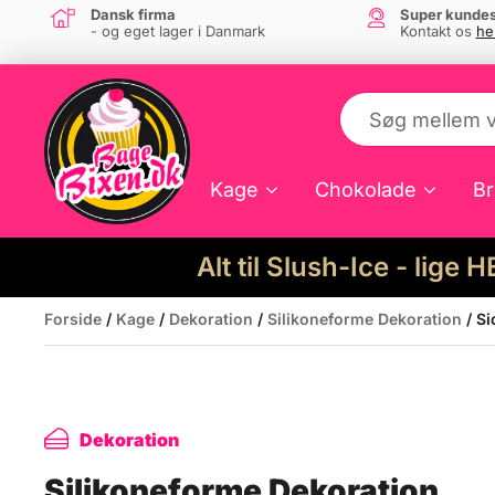
Dansk firma
Super kundes
- og eget lager i Danmark
Kontakt os
he
Kage
Chokolade
Br
Alt til Slush-Ice - lige 
Forside
/
Kage
/
Dekoration
/
Silikoneforme Dekoration
/ Si
Dekoration
Silikoneforme Dekoration