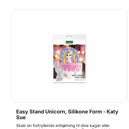
fabrik i Storbritannien. Størrelse på kæderne: Large: ca.
19,6 x 1 x 0,6 cm. Medium: ca. 19,6 x 0,7 x 0,5 cm.
Small: ca. 19,6 x 0,5 x 0,4 cm.
Easy Stand Unicorn, Silikone Form - Katy
Sue
Skab en fortryllende enhjørning til dine kager eller