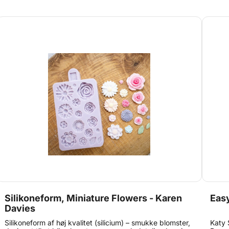
En alsidig og brugervenlig form, der giver dine kager et
ekstra strejf af hygge og personlighed.
Silikoneform, Miniature Flowers - Karen
Easy
Davies
Silikoneform af høj kvalitet (silicium) – smukke blomster,
Katy 