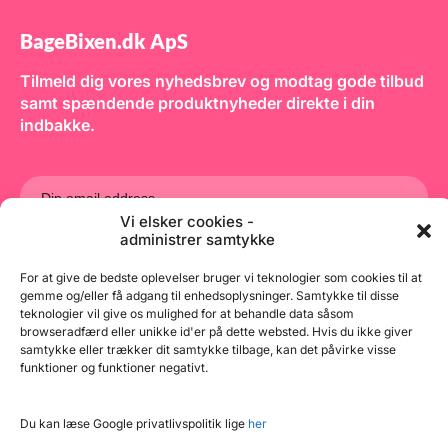
BageBixen.dk ApS
Tilmeld dig vores nyhedsbrev og modtag gode tilbud
samt spændende produktnyheder direkte i din
indbakke.
Vi elsker cookies -
administrer samtykke
Tilmeld
For at give de bedste oplevelser bruger vi teknologier som cookies til at
gemme og/eller få adgang til enhedsoplysninger. Samtykke til disse
teknologier vil give os mulighed for at behandle data såsom
browseradfærd eller unikke id'er på dette websted. Hvis du ikke giver
samtykke eller trækker dit samtykke tilbage, kan det påvirke visse
funktioner og funktioner negativt.
Du kan læse Google privatlivspolitik lige
her
Copyright © 2026 BageBixen.dk