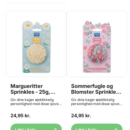
Margueritter
Sommerfugle og
Sprinkles - 25g,
Blomster Sprinkles -
PME
25g, PME
Giv dine kager øjeblikkelig
Giv dine kager øjeblikkelig
personlighed med disse sjove
personlighed med disse sjove
Sprinkle Charms fra PME.
Sprinkle Charms fra PME.
Pakken indeholder 25g
Pakken indeholder 25g
24,95 kr.
24,95 kr.
sprinkles formet som små
sprinkles formet som små
flotte margueritter, hver med
sommerfugle og blomster, hver
en størrelse på ca. 12mm.
med en størrelse på ca. 16mm.
Perfekte til cupcakes,
Perfekte til cupcakes,
Læg i kurv
Læg i kurv