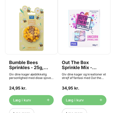
Bumble Bees
Out The Box
Sprinkles - 25g,
Sprinkle Mix -
PME
Unicorn 60g, PME
Giv dine kager øjeblikkelig
Giv dine kager og kreationer et
personlighed med disse sjove
strejf af fantasi med Out the
Sprinkle Charms fra PME.
Box Sprinkle Mixes fra PME.
Pakken indeholder 25g
Hver blanding er fyldt med
24,95 kr.
34,95 kr.
sprinkles formet som bier, hver
unikke sukkerfigurer og
med en størrelse på ca. 12 x
tematiserede former i flotte
11mm. Perfekte til cupcakes,
farver, der gør dine kager
doughnuts, desserter, is og
ekstra iøjnefaldende og
Læg i kurv
Læg i kurv
meget mere. Sprinkle Charms
kreative. Alle sprinkles er
fås i mange temaer, så de
håndtegnet og modelleret fra
passer til enhver anledning.
bunden af PME’s britiske