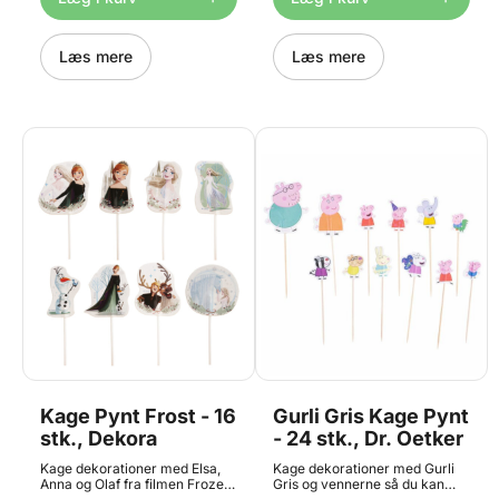
doughnuts, desserter, is og
doughnuts, desserter, is og
meget mere. Sprinkle Charms
meget mere. Sprinkle Charms
fås i mange temaer, så de
fås i mange temaer, så de
passer til enhver anledning.
Læs mere
passer til enhver anledning.
Læs mere
Indhold: 25g Størrelse: ca.
Indhold: 25g Størrelse: ca.
12mm
16mm
Kage Pynt Frost - 16
Gurli Gris Kage Pynt
stk., Dekora
- 24 stk., Dr. Oetker
Kage dekorationer med Elsa,
Kage dekorationer med Gurli
Anna og Olaf fra filmen Frozen,
Gris og vennerne så du kan