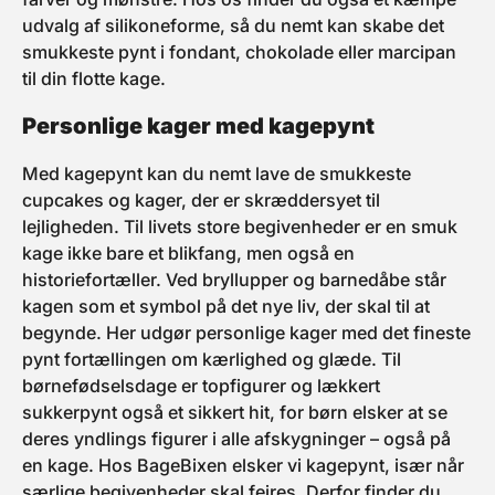
udvalg af silikoneforme, så du nemt kan skabe det
smukkeste pynt i fondant, chokolade eller marcipan
til din flotte kage.
Personlige kager med kagepynt
Med kagepynt kan du nemt lave de smukkeste
cupcakes og kager, der er skræddersyet til
lejligheden. Til livets store begivenheder er en smuk
kage ikke bare et blikfang, men også en
historiefortæller. Ved bryllupper og barnedåbe står
kagen som et symbol på det nye liv, der skal til at
begynde. Her udgør personlige kager med det fineste
pynt fortællingen om kærlighed og glæde. Til
børnefødselsdage er topfigurer og lækkert
sukkerpynt også et sikkert hit, for børn elsker at se
deres yndlings figurer i alle afskygninger – også på
en kage. Hos BageBixen elsker vi kagepynt, især når
særlige begivenheder skal fejres. Derfor finder du