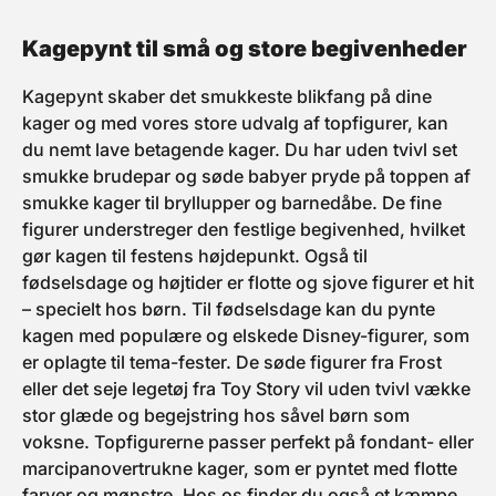
Med fin kaffesmag 50 %
kakaoindhold Velegnet til
dekoration af kager, desserter
Kagepynt til små og store begivenheder
og is Kan også nydes som en
lille snack til kaffe
Kagepynt skaber det smukkeste blikfang på dine
kager og med vores store udvalg af topfigurer, kan
du nemt lave betagende kager. Du har uden tvivl set
smukke brudepar og søde babyer pryde på toppen af
smukke kager til bryllupper og barnedåbe. De fine
figurer understreger den festlige begivenhed, hvilket
gør kagen til festens højdepunkt. Også til
fødselsdage og højtider er flotte og sjove figurer et hit
– specielt hos børn. Til fødselsdage kan du pynte
kagen med populære og elskede Disney-figurer, som
er oplagte til tema-fester. De søde figurer fra Frost
eller det seje legetøj fra Toy Story vil uden tvivl vække
stor glæde og begejstring hos såvel børn som
voksne. Topfigurerne passer perfekt på fondant- eller
marcipanovertrukne kager, som er pyntet med flotte
farver og mønstre. Hos os finder du også et kæmpe