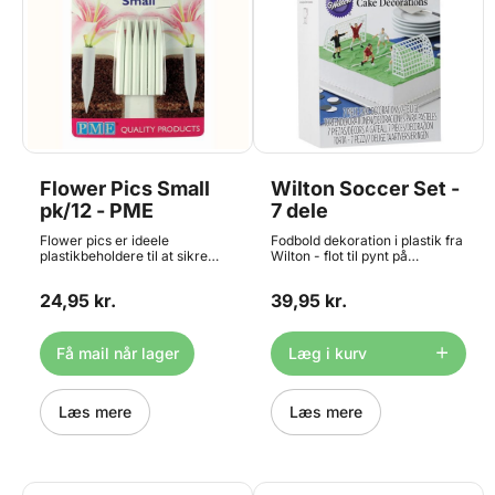
det nemt at skabe en flot og
festlig kagedekoration til
enhver gaming-inspireret
fejring. Fordele: Bløde
marshmallow treats formet
som spillecontrollere Perfekte
til gaming-temaer og
fødselsdage Ideelle til både
børn og teenagere Flotte som
pynt på cupcakes, lagkager og
dessertborde Pakke med 12
individuelt formede
Flower Pics Small
Wilton Soccer Set -
marshmallow treats
pk/12 - PME
7 dele
Flower pics er ideele
Fodbold dekoration i plastik fra
plastikbeholdere til at sikre
Wilton - flot til pynt på
f.eks blomsertråde/wire i såvel
fodboldentusiastens festkage.
spiselige som ikke spiselige
Indeholder 4 spillere, 1 dommer
24,95 kr.
39,95 kr.
dekorationer. Kan også fyldes
og 2 mål. Mål: 10 x 8 cm
med vand og anvendes til
Figurer: Ca. 6 cm
friske blomster. Størrelse: 5 cm
lange, indvendig mål ca. 0,3
Få mail når lager
Læg i kurv
cm. Indhold: 12 stk.
Læs mere
Læs mere