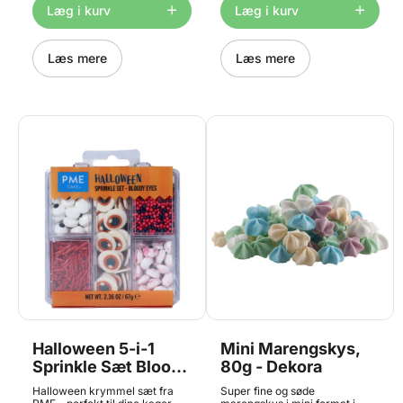
doughnuts, desserter, is og
Læg i kurv
Læg i kurv
meget mere. Sprinkle Charms
fås i mange temaer, så de
passer til enhver anledning.
Indhold: 25 g Størrelse: ca. 7
Læs mere
Læs mere
mm
Halloween 5-i-1
Mini Marengskys,
Sprinkle Sæt Bloody
80g - Dekora
Eyes - 67g, PME
Halloween krymmel sæt fra
Super fine og søde