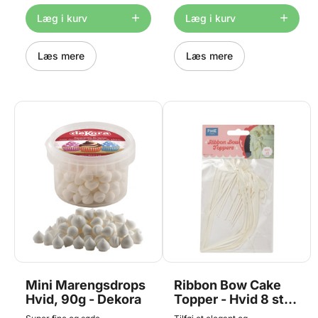
[embed]https://www.youtube.com/watch?
cm.
v=vfj-dT-
Læg i kurv
Læg i kurv
Q7sk&list=PLYfqU8iiLLiCkIODMxIGCC8vvYGzNlITi&index=26[/embed]
Læs mere
Læs mere
Mini Marengsdrops
Ribbon Bow Cake
Hvid, 90g - Dekora
Topper - Hvid 8 stk,
PME