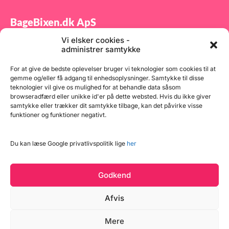
BageBixen.dk ApS
Vi elsker cookies -
Tilmeld dig vores nyhedsbrev og modtag gode tilbud
administrer samtykke
samt spændende produktnyheder direkte i din
indbakke.
For at give de bedste oplevelser bruger vi teknologier som cookies til at
gemme og/eller få adgang til enhedsoplysninger. Samtykke til disse
teknologier vil give os mulighed for at behandle data såsom
browseradfærd eller unikke id'er på dette websted. Hvis du ikke giver
samtykke eller trækker dit samtykke tilbage, kan det påvirke visse
funktioner og funktioner negativt.
Tilmeld
Du kan læse Google privatlivspolitik lige
her
Godkend
Afvis
Mere
Copyright © 2026 BageBixen.dk