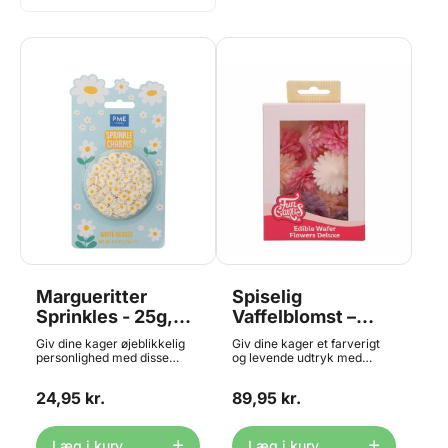
Margueritter
Spiselig
Sprinkles - 25g,
Vaffelblomst –
PME
Pompom/Daisy
Giv dine kager øjeblikkelig
Giv dine kager et farverigt
Mix 12 stk,
personlighed med disse
og levende udtryk med
sjove Sprinkle Charms fra
FunCakes Edible Wafer
FunCakes
PME. Pakken indeholder 25g
Flowers Deluxe! Denne
24,95 kr.
89,95 kr.
sprinkles formet som små
pakke indeholder en smuk
flotte margueritter, hver med
blanding af mellemstore
en størrelse på ca. 12mm.
pompom- og
Perfekte til cupcakes,
margueritblomster i
Læg i kurv
Læg i kurv