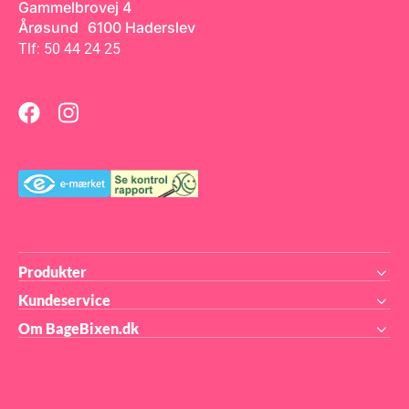
Gammelbrovej 4
til brug Ideel som midtpunkt
Klar til brug Perfekt til
på kager og kreative
cupcakes, kager og
Årøsund 6100 Haderslev
dessertanretninger Giv dine
desserter
Tlf: 50 44 24 25
kager et kunstnerisk og
elegant blomsterudtryk –
med FunCakes er det let at
imponere!
Produkter
Kundeservice
Om BageBixen.dk