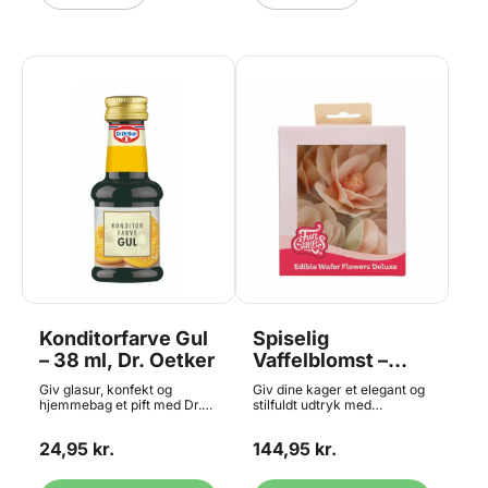
Lyseblå, Himmelblå, Lilla,
Lyserød, Babylyserød,
Orange og Gul. For det
bedste resultat anbefaler vi
altid at benytte en
muffinsbageplade.
Konditorfarve Gul
Spiselig
– 38 ml, Dr. Oetker
Vaffelblomst –
Magnolia Hvid 6
Giv glasur, konfekt og
Giv dine kager et elegant og
stk, FunCakes
hjemmebag et pift med Dr.
stilfuldt udtryk med
Oetker Gul Konditorfarve.
FunCakes Edible Wafer
Denne type flydende farve
Flowers Deluxe! Disse store,
24,95 kr.
144,95 kr.
blev før i tiden omtalt som
hvide magnoliablomster er
Frugtfarve, hvilket ikke
lavet af spiseligt vaffelpapir
længere er tilladt i Danmark.
og er klar til brug – en nem