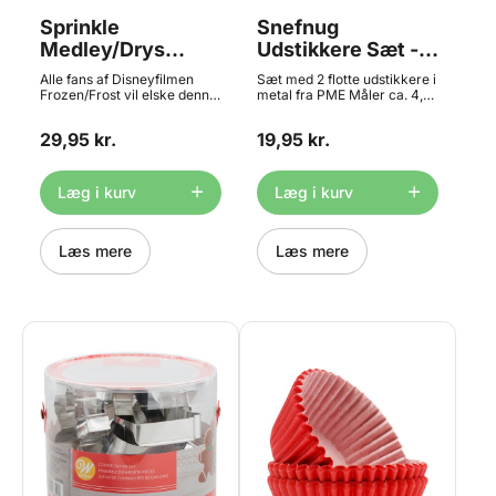
Sprinkle
Snefnug
Medley/Drys
Udstikkere Sæt -
Medley - Frozen
4,5+7,5 cm, PME
Alle fans af Disneyfilmen
Sæt med 2 flotte udstikkere i
50g, FunCakes
Frozen/Frost vil elske denne
metal fra PME Måler ca. 4,5
unikke Frozen medley med
x 4,5 og 7,5 x7,5 cm
en skøn blanding af
Materiale: Metal Tåler ikke
29,95 kr.
19,95 kr.
forskellige Frozen-figurer -
opvaskemaskine
et perfekt drys på kager,
cupsakes, desserter m.m.
med f.eks. et Frozen-tema.
Læg i kurv
Læg i kurv
Indhold: 50 gram
Læs mere
Læs mere