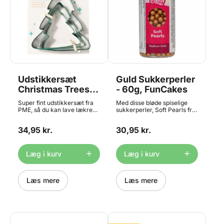
Bagedyst deltager Marianne
Bjerring. God bagelyst.
Udstikkersæt
Guld Sukkerperler
Christmas Trees -
- 60g, FunCakes
3 stk., PME
Super fint udstikkersæt fra
Med disse bløde spiselige
PME, så du kan lave lækre
sukkerperler, Soft Pearls fra
julesmåkager med form som
FunCakes, er der mange
juletræer. Udstikkerne måler
dekorationsmuligheder, på
34,95 kr.
30,95 kr.
ca.: - Lille: 6,5 cm. - Medium:
alt lige fra kage og cupcakes
8 cm. - Stor: 10,5 cm.
til cookies og popcakes.
Fremstillet i metal - vaskes
Glasset har et praktisk
af i hånden med varmt vand.
drysselåg. Indhold: 60 gram.
Læg i kurv
Læg i kurv
Indhold: 3 stk. udstikkere.
Farve: guld/gold.
Læs mere
Læs mere