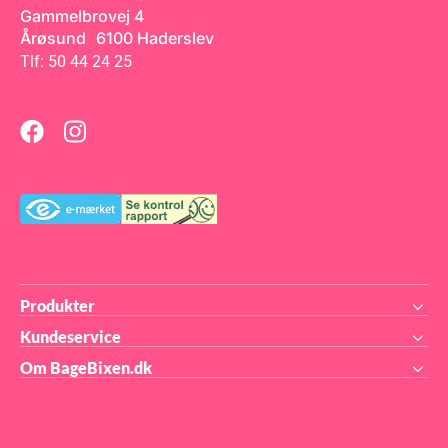
scones og små snacks
Gammelbrovej 4
Muffinformene fås i et væld
af farver – så du nemt kan
Årøsund 6100 Haderslev
matche ethvert tema eller
Tlf: 50 44 24 25
fest. For at opnå det bedste
resultat under bagning
anbefaler vi, at du bruger en
maxi muffinsbageplade.
Produkter
Kundeservice
Om BageBixen.dk