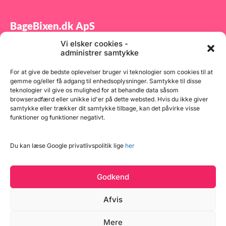
BageBixen.dk ApS
Vi elsker cookies -
Tilmeld dig vores nyhedsbrev og modtag gode tilbud
administrer samtykke
samt spændende produktnyheder direkte i din
indbakke.
For at give de bedste oplevelser bruger vi teknologier som cookies til at
gemme og/eller få adgang til enhedsoplysninger. Samtykke til disse
teknologier vil give os mulighed for at behandle data såsom
browseradfærd eller unikke id'er på dette websted. Hvis du ikke giver
samtykke eller trækker dit samtykke tilbage, kan det påvirke visse
funktioner og funktioner negativt.
Tilmeld
Du kan læse Google privatlivspolitik lige
her
Godkend
Afvis
Mere