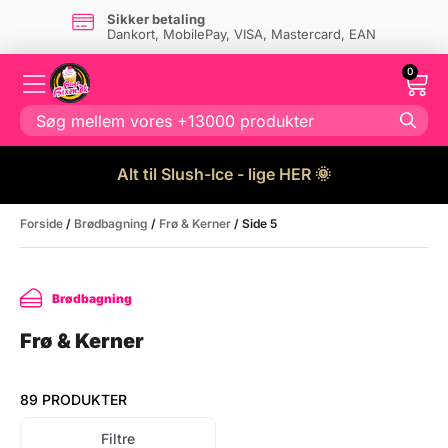
Dansk firma
- og eget lager i Danmark
0
Alt til Slush-Ice - lige HER 🌞
Forside
/
Brødbagning
/
Frø & Kerner
/ Side 5
Brødbagning
Frø & Kerner
89 PRODUKTER
Filtre