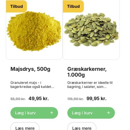
Tilbud
Tilbud
Majsdrys, 500g
Græskarkerner,
1.000g
Granuleret majs - i
Græskarkerner er ideelle til
bagerkredse også kaldet
bagning, i salater, som
majsdrys - er tørrede
snacks eller i en
majskorn der er groft knust,
hjemmeristet mysli.
49,95 kr.
99,95 kr.
og egner sig godt til drys
55,90 kr.
Kernerne er rige på protein
119,90 kr.
ovenpå bagværk og i selve
og fibre, og er derfor med til
dejen. Det helt rigtige til at
at give en god
toppe majsstykker af med.
mæthedsfornemmelse.
Læg i kurv
Læg i kurv
Indeholder 500g fordelt i 2
Desuden indeholder de
poser á 250g
meget magnesium, hvilket er
godt for vores knogler og
samtidig forbedrer
Læs mere
Læs mere