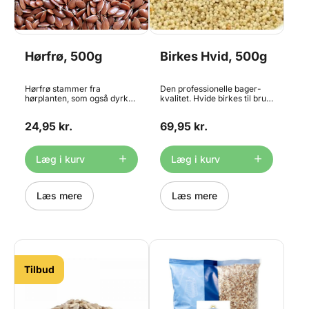
Hørfrø, 500g
Birkes Hvid, 500g
Hørfrø stammer fra
Den professionelle bager-
hørplanten, som også dyrkes
kvalitet. Hvide birkes til brug
for at fremstille hørstoffer.
ved brødbagning m.m.
Hørfrø har et højt indehold af
Perfekt som topping til dine
24,95 kr.
69,95 kr.
sunde, flerumættede
rundstykker og franskbrød.
fedtstoffer og mange
Hvid birkes er mildere i
kostfibre, nemlig 28 gram
smagen end blå birkes. Pose
fibre pr. 100g frø. Hørfrø er
med 500g
Læg i kurv
Læg i kurv
velegnede til bagværk som
grovbrød, Stenalderbrød og
knækbrød samt i müsli og
granola. Pose med 500g
Læs mere
Læs mere
Tilbud