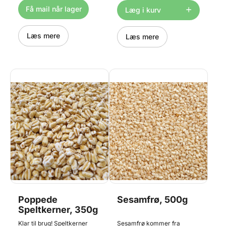
blød natten over. Prøv dem i
fibre pr. 100g frø. Hørfrø er
Få mail når lager
Læg i kurv
bagværk, musli og salater
velegnede til bagværk som
m.m. Teknisk betegnelse
grovbrød, Stenalderbrød og
"Rugkerner poppet". Pose
knækbrød samt i müsli og
med 350g
Læs mere
granola. Leveres som 2
Læs mere
poser med hver 500g = 1kg
Poppede
Sesamfrø, 500g
Speltkerner, 350g
Klar til brug! Speltkerner
Sesamfrø kommer fra