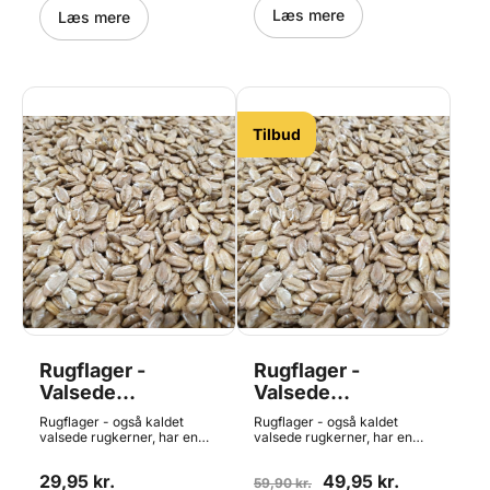
ost henover, før de bages for
Læs mere
Læs mere
at gøre dem ekstra lækre.
Indhold: 310g.
Tilbud
Rugflager -
Rugflager -
Valsede
Valsede
Rugkerner, 500g
Rugkerner, 1kg
Rugflager - også kaldet
Rugflager - også kaldet
valsede rugkerner, har en
valsede rugkerner, har en
dominerende let syrlig smag
dominerende let syrlig smag
som gør sig rigtig godt i
som gør sig rigtig godt i
29,95 kr.
49,95 kr.
rugbrød og andet groft
rugbrød og andet groft
59,90 kr.