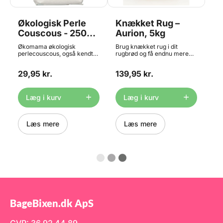
Økologisk Perle
Knækket Rug –
Couscous - 250g,
Aurion, 5kg
Økomama
Økomama økologisk
Brug knækket rug i dit
perlecouscous, også kendt
rugbrød og få endnu mere
som Fregola, er en klassisk
god smag og mere fuldkorn.
pastatype fra Sardinien. Det
Anvendes især til rugbrød,
29,95 kr.
139,95 kr.
er fremstillet i bronzeforme -
knækbrød og grovboller.
dette giver en mere ru og
Indhold: 5kg. OBS: Bedst før
porøs overflade. Det hjælper
dato på dette produkt er ned
til, at marinader eller saucer
til 1 måned grundet strenge
Læg i kurv
Læg i kurv
hænger godt ved, hvilket
kvalitetskrav.
giver en bedre
smagsoplevelse. Denne
økologiske perle couscous
Læs mere
Læs mere
har mange
anvendelsesmuligheder, og
kan bl.a. bruges i risotto, i
supper, salater og brød.
Indhold: 250g.
BageBixen.dk ApS