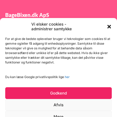
BageBixen.dk ApS
Vi elsker cookies -
Tilmeld dig vores nyhedsbrev og modtag gode tilbud
administrer samtykke
samt spændende produktnyheder direkte i din
indbakke.
For at give de bedste oplevelser bruger vi teknologier som cookies til at
gemme og/eller få adgang til enhedsoplysninger. Samtykke til disse
teknologier vil give os mulighed for at behandle data såsom
browseradfærd eller unikke id'er på dette websted. Hvis du ikke giver
samtykke eller trækker dit samtykke tilbage, kan det påvirke visse
funktioner og funktioner negativt.
Tilmeld
Du kan læse Google privatlivspolitik lige
her
Godkend
Afvis
Mere