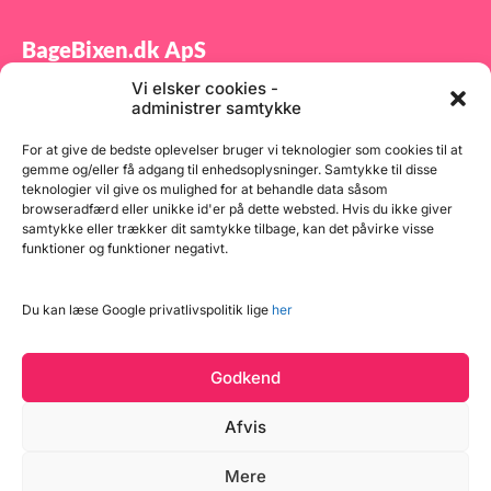
BageBixen.dk ApS
Vi elsker cookies -
Tilmeld dig vores nyhedsbrev og modtag gode tilbud
administrer samtykke
samt spændende produktnyheder direkte i din
indbakke.
For at give de bedste oplevelser bruger vi teknologier som cookies til at
gemme og/eller få adgang til enhedsoplysninger. Samtykke til disse
teknologier vil give os mulighed for at behandle data såsom
browseradfærd eller unikke id'er på dette websted. Hvis du ikke giver
samtykke eller trækker dit samtykke tilbage, kan det påvirke visse
funktioner og funktioner negativt.
Tilmeld
Du kan læse Google privatlivspolitik lige
her
Godkend
Afvis
Mere