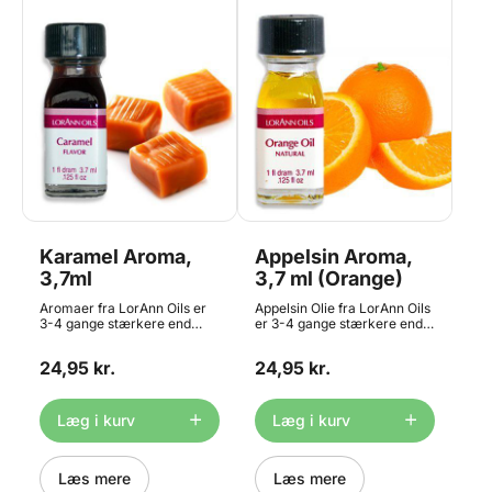
engang-pipetter eller
engang-pipetter eller
lignende til at dosere med.
lignende til at dosere med.
Gluten og sukkerfri.
Gluten og sukkerfri.
Karamel Aroma,
Appelsin Aroma,
3,7ml
3,7 ml (Orange)
Aromaer fra LorAnn Oils er
Appelsin Olie fra LorAnn Oils
3-4 gange stærkere end
er 3-4 gange stærkere end
almindelige smagsgivere, og
almindelige smagsgivere, og
er beregnet til professionelt
er beregnet til professionelt
24,95 kr.
24,95 kr.
brug. Aromaen er velegnet til
brug. Aromaen er velegnet til
brug i: bolsjer, glasur,
brug i: bolsjer, glasur,
frosting, kager, småkager, is
frosting, kager, småkager, is
og konfekt. Bemærk at
og konfekt. Kan også bruges
Læg i kurv
Læg i kurv
produktet er stærkt
til chokoladefremstilling.
smagsgivende, og derfor
Bemærk at produktet er
anbefaler vi at du benytter
stærkt smagsgivende, og
engang-pipetter eller
Læs mere
derfor anbefaler vi at du
Læs mere