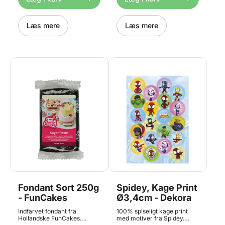
sukkerdej, sukkerpasta eller
sukkermasse, sugarpaste,
MMF – og bruges bl.a. som
sukkerdej, sukkerpasta eller
overtræk til kager og
MMF – og bruges bl.a. som
modellering af figurer.
Læs mere
overtræk til kager og
Læs mere
Fondant bliver hårdt efter
modellering af figurer.
brug, men sprækker ikke.
Fondant bliver hårdt efter
Hvis din fondant bliver hård
brug, men sprækker ikke.
mens du skal arbejde med
Hvis din fondant bliver hård
den, så kan et par dråber
mens du skal arbejde med
madolie gøre underværker.
den, så kan et par dråber
Sørg for at holde fondanten
madolie gøre underværker.
tæt lukket når den skal
Sørg for at holde fondanten
opbevares. Der går ca. 500g
tæt lukket når den skal
fondant til at overtrække en
opbevares. Der går ca. 500g
rund kage, med en diameter
fondant til at overtrække en
på ø25 cm. Funcakes Bright
rund kage, med en diameter
White Fondant
på ø25 cm. Funcakes Bright
White Fondant
Fondant Sort 250g
Spidey, Kage Print
- FunCakes
Ø3,4cm - Dekora
Indfarvet fondant fra
100% spiseligt kage print
Hollandske FunCakes.
med motiver fra Spidey.