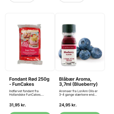
lignende til at dosere med.
benytter engang-pipetter
Gluten og sukkerfri.
eller lignende til at dosere
med. Gluten og sukkerfri.
Fondant Rød 250g
Blåbær Aroma,
- FunCakes
3,7ml (Blueberry)
Indfarvet fondant fra
Aromaer fra LorAnn Oils er
Hollandske FunCakes.
3-4 gange stærkere end
Denne fondant er let at
almindelige smagsgivere, og
arbejde med, og har en fin
er beregnet til professionelt
31,95 kr.
24,95 kr.
struktur til overtrækning og
brug. Aromaen er velegnet til
modellering. Med en let
brug i: bolsjer, glasur,
smag af vanille. Fondant er
frosting, kager, småkager, is