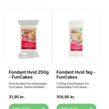
Fondant Hvid 250g
Fondant Hvid 1kg -
- FunCakes
FunCakes
Hvid fondant fra Hollandske
1.000g Hvid fondant fra
FunCakes. Denne fondant er
Hollandske FunCakes.
let at arbejde med, og har en
Denne fondant er let at
fin struktur til overtrækning
arbejde med, og har en fin
31,95 kr.
109,95 kr.
og modellering. Med en let
struktur til overtrækning og
smag af vanille. Fondant er
modellering. Med en let
også kendt som
smag af vanille. Fondant er
sukkermasse, sugarpaste,
også kendt som
Læg i kurv
Læg i kurv