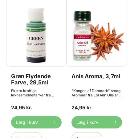
Grøn Flydende
Anis Aroma, 3,7ml
Farve, 29,5ml
Ekstra kraftige
"Kongen af Danmark" smag.
levnesmiddelfarver fra
Aromaer fra LorAnn Oils er
amerikanske LorAnn Oils.
3-4 gange stærkere end
Smags og lugtneutrale. Der
almindelige smagsgivere, og
24,95 kr.
24,95 kr.
er tale om farver af
er beregnet til professionelt
professionel kvalitet til
brug. Aromaen er velegnet til
hjemmebrug. Farverne er
brug i: bolsjer, glasur,
bl.a. velegnet til brug i:
frosting, kager, småkager, is
Læg i kurv
Læg i kurv
bolsjer, glasur, frosting,
og konfekt. Kan også bruges
kager, småkager, is og
til chokoladefremstilling.
konfekt. Bemærk at
Bemærk at produktet er